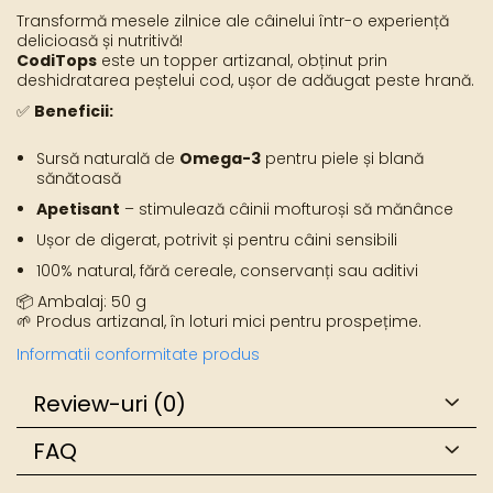
Transformă mesele zilnice ale câinelui într-o experiență
delicioasă și nutritivă!
CodiTops
este un topper artizanal, obținut prin
deshidratarea peștelui cod, ușor de adăugat peste hrană.
✅
Beneficii:
Sursă naturală de
Omega-3
pentru piele și blană
sănătoasă
Apetisant
– stimulează câinii mofturoși să mănânce
Ușor de digerat, potrivit și pentru câini sensibili
100% natural, fără cereale, conservanți sau aditivi
📦 Ambalaj: 50 g
🌱 Produs artizanal, în loturi mici pentru prospețime.
Informatii conformitate produs
Review-uri
(0)
FAQ