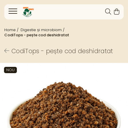
Home /
Digestie și microbiom /
CodiTops - pește cod deshidratat
CodiTops - pește cod deshidratat
NOU