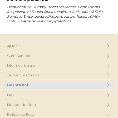
Informații producător
Producător: SC Yummy Treats SRL
Marcă: HappyTreats
Responsabil: Mihaela Sipos
Localitate: Retiș, județul Sibiu,
România
Email:
bunute@happytreats.ro
Telefon: 0740-
039.677
Website:
www.happytreats.ro
Ajutor
Cum Cumpar
Informatii Livrare
Termeni si Conditii
Despre noi
FAQ
Metode de Plata
Politica de Retur