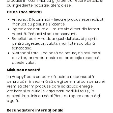
produse în loturi mici, cu grijă pentru fiecare detaliu și
cu ingrediente naturale, atent alese.
Ce ne face diferiți
Artizanat & loturi mici – fiecare produs este realizat
manual, cu pasiune și atenție.
Ingrediente naturale – multe vin direct din ferma
noastră, fără aditivi sau conservanți.
Beneficii reale – nu doar gust delicios, ci și sprijin
pentru digestie, articulații, imunitate sau blană
sănătoasă.
Sustenabilitate – ne pasă de natură, de resurse și
de viitor, iar modul nostru de producție respectă
aceste valori.
Misiunea noastră
La HappyTreats credem că iubirea responsabilă
pentru câini înseamnă să alegi ce e mai bun pentru ei.
Vrem să oferim produse care să aducă energie,
vitalitate și bucurie în viața patrupedului tău și, în
același timp, liniștea că ai făcut o alegere corectă și
sigură.
Recunoaștere internațională