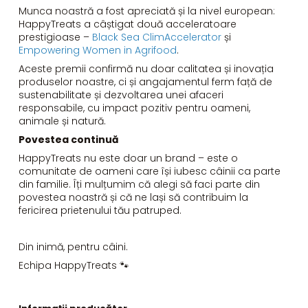
Munca noastră a fost apreciată și la nivel european:
HappyTreats a câștigat două acceleratoare
prestigioase –
Black Sea ClimAccelerator
și
Empowering Women in Agrifood
.
Aceste premii confirmă nu doar calitatea și inovația
produselor noastre, ci și angajamentul ferm față de
sustenabilitate și dezvoltarea unei afaceri
responsabile, cu impact pozitiv pentru oameni,
animale și natură.
Povestea continuă
HappyTreats nu este doar un brand – este o
comunitate de oameni care își iubesc câinii ca parte
din familie. Îți mulțumim că alegi să faci parte din
povestea noastră și că ne lași să contribuim la
fericirea prietenului tău patruped.
Din inimă, pentru câini.
Echipa HappyTreats 🐾