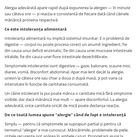
Alergia adevărată apare rapid după expunerea la alergen — în minute
sau câteva ore — și reacția e consistentă de fiecare dată când câinele
mănâncă proteina respectivă.
Ce este intoleranța alimentară
Intoleranța alimentară nu implică sistemul imunitar. E o problemă de
digestie — corpul nu poate procesa corect un anumit ingredient, fie
din cauza unui deficit enzimatic, fie din cauza unei mucoase intestinale
iritabile, fie din cauza unei flore intestinale dezechilibrate.
Simptomele intoleranței sunt digestive — gaze, balonare, scaune moi,
diaree, vomă, disconfort abdominal. Apar mai lent decât la alergie,
uneori la câteva ore sau chiar a doua zi după masă, și pot varia ca
intensitate în funcție de cantitatea consumată.
Un câine intolerant la pui poate mânca o cantitate mică fără simptome
vizibile, dar dacă mănâncă mai mult — apare disconfortul. La alergia
adevărată, orice cantitate oricât de mică poate declanșa reacția.
De ce toată lumea spune "alergie" când de fapt e intoleranță
Simplu — pentru că simptomele se suprapun parțial și pentru că
termenul "alergie" e mai cunoscut. Mâncărimile, problemele de piele,
otitele recurente pot apărea în ambele cazuri. Proprietarii ajung la