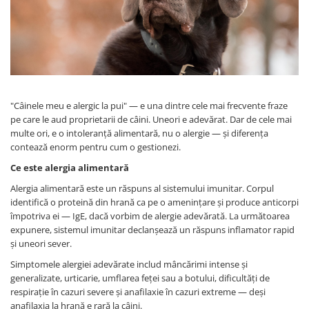
"Câinele meu e alergic la pui" — e una dintre cele mai frecvente fraze
pe care le aud proprietarii de câini. Uneori e adevărat. Dar de cele mai
multe ori, e o intoleranță alimentară, nu o alergie — și diferența
contează enorm pentru cum o gestionezi.
Ce este alergia alimentară
Alergia alimentară este un răspuns al sistemului imunitar. Corpul
identifică o proteină din hrană ca pe o amenințare și produce anticorpi
împotriva ei — IgE, dacă vorbim de alergie adevărată. La următoarea
expunere, sistemul imunitar declanșează un răspuns inflamator rapid
și uneori sever.
Simptomele alergiei adevărate includ mâncărimi intense și
generalizate, urticarie, umflarea feței sau a botului, dificultăți de
respirație în cazuri severe și anafilaxie în cazuri extreme — deși
anafilaxia la hrană e rară la câini.