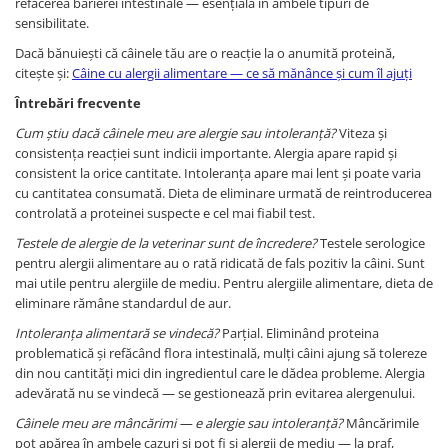
refacerea barierei intestinale — esențială în ambele tipuri de
sensibilitate.
Dacă bănuiești că câinele tău are o reacție la o anumită proteină,
citește și:
Câine cu alergii alimentare — ce să mănânce și cum îl ajuți
Întrebări frecvente
Cum știu dacă câinele meu are alergie sau intoleranță?
Viteza și
consistența reacției sunt indicii importante. Alergia apare rapid și
consistent la orice cantitate. Intoleranța apare mai lent și poate varia
cu cantitatea consumată. Dieta de eliminare urmată de reintroducerea
controlată a proteinei suspecte e cel mai fiabil test.
Testele de alergie de la veterinar sunt de încredere?
Testele serologice
pentru alergii alimentare au o rată ridicată de fals pozitiv la câini. Sunt
mai utile pentru alergiile de mediu. Pentru alergiile alimentare, dieta de
eliminare rămâne standardul de aur.
Intoleranța alimentară se vindecă?
Parțial. Eliminând proteina
problematică și refăcând flora intestinală, mulți câini ajung să tolereze
din nou cantități mici din ingredientul care le dădea probleme. Alergia
adevărată nu se vindecă — se gestionează prin evitarea alergenului.
Câinele meu are mâncărimi — e alergie sau intoleranță?
Mâncărimile
pot apărea în ambele cazuri și pot fi și alergii de mediu — la praf,