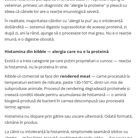
veterinar, primesc un diagnostic de "alergie la proteine" și pleacă cu
ideea că câinele lor are o reacție imunologică severă.
În realitate, majoritatea câinilor cu "alergii la pui" au o intoleranță
dobândită — sistemul digestiv suprasolicitat de aceeași proteină, zi
după zi, ani la rând, ajunge să o proceseze tot mai greu. Nu e o reacție
imună, e o digestie obosită.
Histamina din kibble — alergia care nu e la proteină
Există o a treia categorie pe care puțini proprietari o cunosc — reacția
la histamină, nu la proteina în sine.
Kibble-ul comercial se face din
rendered meat
— carne procesată la
temperaturi extrem de ridicate, peste 130-150°C, dintr-un mix de
subproduse animale. Procesul de rendering degradează proteinele și
creează condiții ideale pentru acumularea de histamină — o amină
biogenă produsă de bacterii în carnea descompusă sau procesată
termic agresiv.
Histamina nu dispare prin gătire sau uscare ulterioară. Odată formată,
rămâne în produs.
La câinii cu intoleranță la histamină, simptomele seamănă izbitor cu
alergia — mâncărimi, roșeață, probleme de piele, otite — dar cauza nu