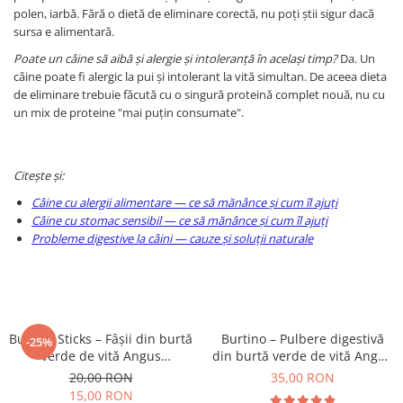
polen, iarbă. Fără o dietă de eliminare corectă, nu poți știi sigur dacă
sursa e alimentară.
Poate un câine să aibă și alergie și intoleranță în același timp?
Da. Un
câine poate fi alergic la pui și intolerant la vită simultan. De aceea dieta
de eliminare trebuie făcută cu o singură proteină complet nouă, nu cu
un mix de proteine "mai puțin consumate".
Citește și:
Câine cu alergii alimentare — ce să mănânce și cum îl ajuți
Câine cu stomac sensibil — ce să mănânce și cum îl ajuți
Probleme digestive la câini — cauze și soluții naturale
Burtino Sticks – Fâșii din burtă
Burtino – Pulbere digestivă
-25%
verde de vită Angus
din burtă verde de vită Angus
deshidratată
deshidratată
20,00 RON
35,00 RON
15,00 RON