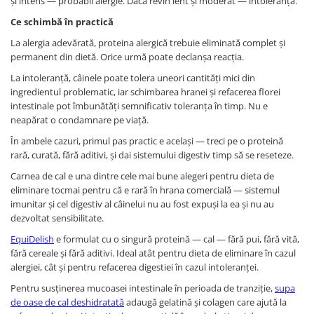
și intens — probabil alergie. Dacă revin lent și moderat — intoleranță.
Ce schimbă în practică
La alergia adevărată, proteina alergică trebuie eliminată complet și
permanent din dietă. Orice urmă poate declanșa reacția.
La intoleranță, câinele poate tolera uneori cantități mici din
ingredientul problematic, iar schimbarea hranei și refacerea florei
intestinale pot îmbunătăți semnificativ toleranța în timp. Nu e
neapărat o condamnare pe viață.
În ambele cazuri, primul pas practic e același — treci pe o proteină
rară, curată, fără aditivi, și dai sistemului digestiv timp să se reseteze.
Carnea de cal e una dintre cele mai bune alegeri pentru dieta de
eliminare tocmai pentru că e rară în hrana comercială — sistemul
imunitar și cel digestiv al câinelui nu au fost expuși la ea și nu au
dezvoltat sensibilitate.
EquiDelish
e formulat cu o singură proteină — cal — fără pui, fără vită,
fără cereale și fără aditivi. Ideal atât pentru dieta de eliminare în cazul
alergiei, cât și pentru refacerea digestiei în cazul intoleranței.
Pentru susținerea mucoasei intestinale în perioada de tranziție,
supa
de oase de cal deshidratată
adaugă gelatină și colagen care ajută la