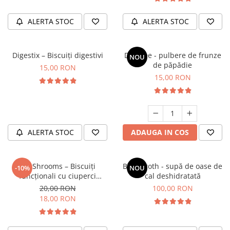
ALERTA STOC
ALERTA STOC
Digestix – Biscuiți digestivi
Detoxee - pulbere de frunze
NOU
de păpădie
15,00 RON
15,00 RON
ALERTA STOC
ADAUGA IN COS
BeeShrooms – Biscuiți
BoneBroth - supă de oase de
-10%
NOU
funcționali cu ciuperci
cal deshidratată
shiitake și spirulină
20,00 RON
100,00 RON
18,00 RON