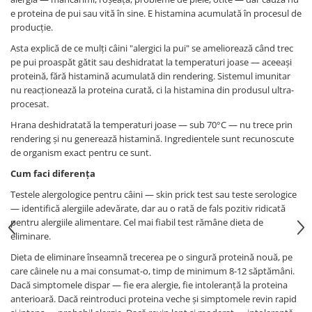
e proteina de pui sau vită în sine. E histamina acumulată în procesul de
producție.
Asta explică de ce mulți câini "alergici la pui" se ameliorează când trec
pe pui proaspăt gătit sau deshidratat la temperaturi joase — aceeași
proteină, fără histamină acumulată din rendering. Sistemul imunitar
nu reacționează la proteina curată, ci la histamina din produsul ultra-
procesat.
Hrana deshidratată la temperaturi joase — sub 70°C — nu trece prin
rendering și nu generează histamină. Ingredientele sunt recunoscute
de organism exact pentru ce sunt.
Cum faci diferența
Testele alergologice pentru câini — skin prick test sau teste serologice
— identifică alergiile adevărate, dar au o rată de fals pozitiv ridicată
pentru alergiile alimentare. Cel mai fiabil test rămâne dieta de
eliminare.
Dieta de eliminare înseamnă trecerea pe o singură proteină nouă, pe
care câinele nu a mai consumat-o, timp de minimum 8-12 săptămâni.
Dacă simptomele dispar — fie era alergie, fie intoleranță la proteina
anterioară. Dacă reintroduci proteina veche și simptomele revin rapid