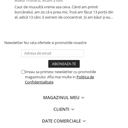
Adela Tronaru,
Acum 3 luni
Caut de muuultă vreme asa ceva. Când am primit
borcănelul, am zis că e prea mic. Însă am făcut 13 porții din
el, adică 13 căni. E extrem de concentrat. Și am băut și eu,
are un gust super.
Newsletter
Nu rata ofertele si promotiile noastre
Vreau sa primesc newsletter cu promotiile
magazinului. Afla mai multe in
Politica de
Confidentialitate
MAGAZINUL MEU
CLIENTI
DATE COMERCIALE