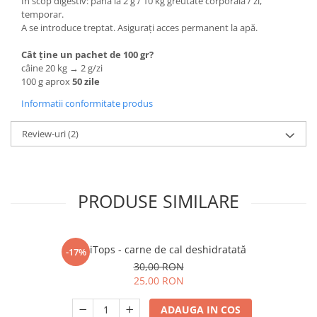
În scop digestiv: până la 2 g / 10 kg greutate corporală / zi,
temporar.
A se introduce treptat. Asigurați acces permanent la apă.
Cât ține un pachet de 100 gr?
câine 20 kg → 2 g/zi
100 g aprox
50 zile
Informatii conformitate produs
Review-uri
(2)
PRODUSE SIMILARE
EquiTops - carne de cal deshidratată
-17%
30,00 RON
25,00 RON
ADAUGA IN COS