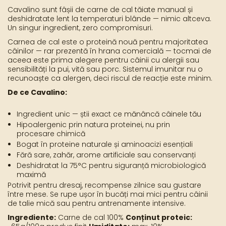
Cavalino sunt fâșii de carne de cal tăiate manual și
deshidratate lent la temperaturi blânde — nimic altceva.
Un singur ingredient, zero compromisuri.
Carnea de cal este o proteină nouă pentru majoritatea
câinilor — rar prezentă în hrana comercială — tocmai de
aceea este prima alegere pentru câinii cu alergii sau
sensibilități la pui, vită sau porc. Sistemul imunitar nu o
recunoaște ca alergen, deci riscul de reacție este minim.
De ce Cavalino:
Ingredient unic — știi exact ce mănâncă câinele tău
Hipoalergenic prin natura proteinei, nu prin
procesare chimică
Bogat în proteine naturale și aminoacizi esențiali
Fără sare, zahăr, arome artificiale sau conservanți
Deshidratat la 75°C pentru siguranță microbiologică
maximă
Potrivit pentru dresaj, recompense zilnice sau gustare
între mese. Se rupe ușor în bucăți mai mici pentru câinii
de talie mică sau pentru antrenamente intensive.
Ingrediente:
Carne de cal 100%
Conținut proteic: