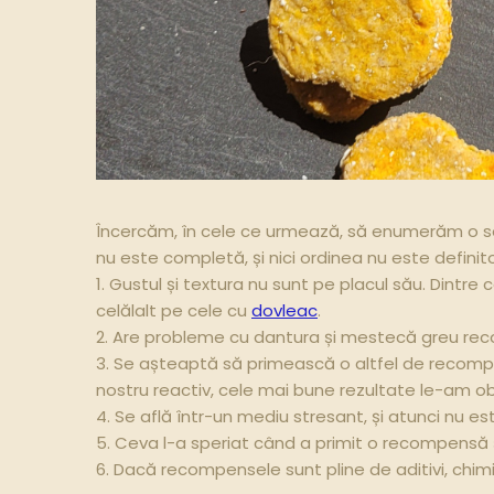
Încercăm, în cele ce urmează, să enumerăm o se
nu este completă, și nici ordinea nu este definit
1. Gustul și textura nu sunt pe placul său. Dintre
celălalt pe cele cu
dovleac
.
2. Are probleme cu dantura și mestecă greu rec
3. Se așteaptă să primească o altfel de recompen
nostru reactiv, cele mai bune rezultate le-am o
4. Se află într-un mediu stresant, și atunci nu 
5. Ceva l-a speriat când a primit o recompensă ș
6. Dacă recompensele sunt pline de aditivi, chimic