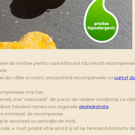
rie de motive pentru care blănosul tău refuză recompensele
orie.
 cei doi căței ai noștri, unul preferă recompensele cu
cartof du
ompensele mai tari.
să, mai "valoroasă" din punct de vedere nutrițional. La cățe
bținut folosind carnea sau organele
deshidratate
.
este interesat de recompense.
i le asociază cu senzația de frică.
ale, e mult posibil să le simtă și să se ferească instinctiv d