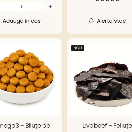
Adauga in cos
Alerta stoc
NOU
ega3 – Biluțe de
Livabeef – Feliuțe