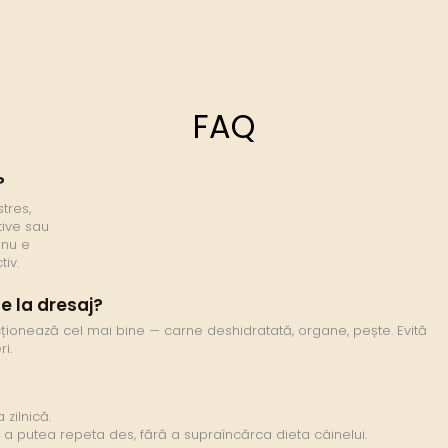
FAQ
?
stres,
tive sau
 nu e
iv.
e la dresaj?
ționează cel mai bine — carne deshidratată, organe, pește. Evită
i.
zilnică.
u a putea repeta des, fără a supraîncărca dieta câinelui.