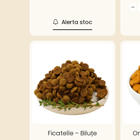
Alerta stoc
Ficatelle – Biluțe
Om