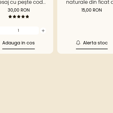
esaj cu pește cod,
naturale din ficat 
dovleac și ovaz
vită deshidratat
30,00 RON
15,00 RON
Adauga in cos
Alerta stoc