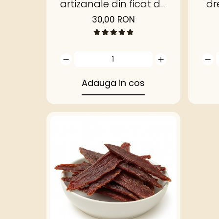
artizanale din ficat de
dr
vită Angus
30,00 RON
Adauga in cos