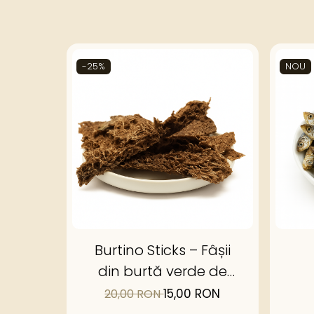
-25%
NOU
Burtino Sticks – Fâșii
din burtă verde de
vită Angus
15,00 RON
20,00 RON
deshidratată