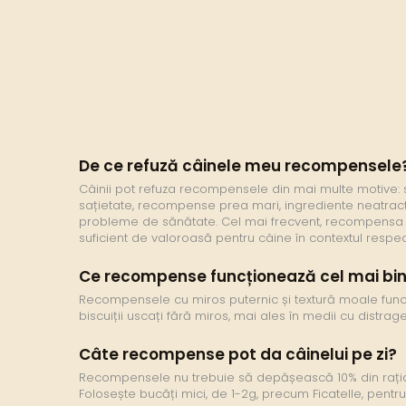
De ce refuză câinele meu recompensele
Câinii pot refuza recompensele din mai multe motive: 
sațietate, recompense prea mari, ingrediente neatrac
probleme de sănătate. Cel mai frecvent, recompensa
suficient de valoroasă pentru câine în contextul respect
Ce recompense funcționează cel mai bin
Recompensele cu miros puternic și textură moale func
biscuiții uscați fără miros, mai ales în medii cu distrager
Câte recompense pot da câinelui pe zi?
Recompensele nu trebuie să depășească 10% din rația 
Folosește bucăți mici, de 1-2g, precum Ficatelle, pentr