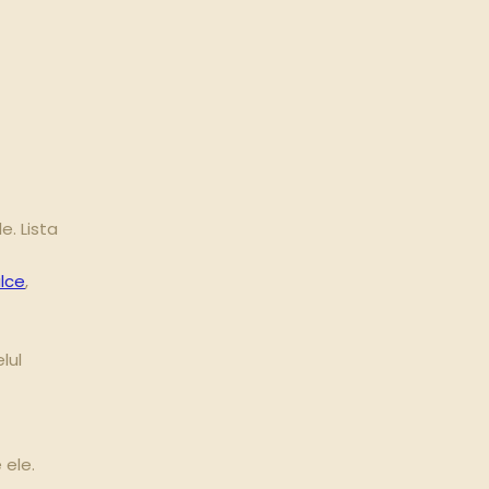
. Lista
lce
,
lul
e ele.