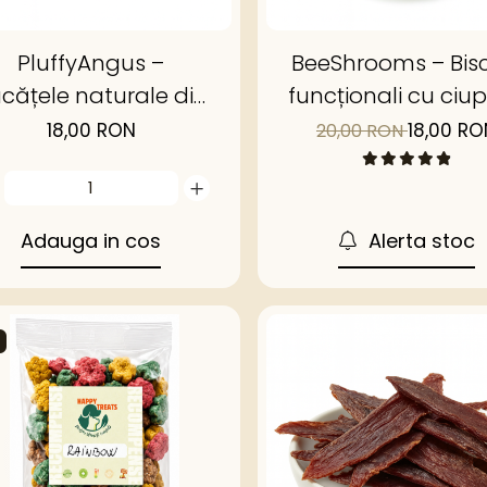
PluffyAngus –
BeeShrooms – Bisc
cățele naturale din
funcționali cu ciup
plămâni de vită
shiitake și spirul
18,00 RON
18,00 RO
20,00 RON
Angus deshidratat
Adauga in cos
Alerta stoc