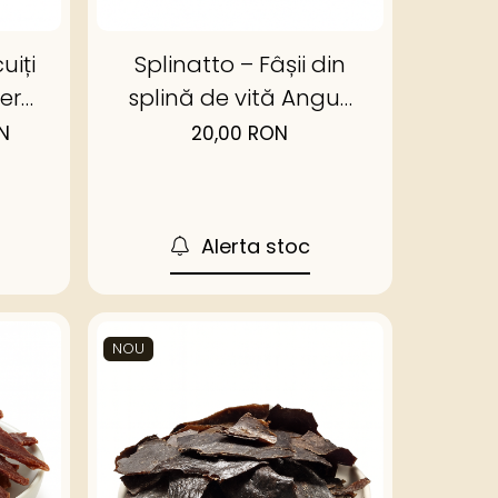
uiți
Splinatto – Fâșii din
erci
splină de vită Angus
ină
deshidratată
N
20,00 RON
Alerta stoc
NOU