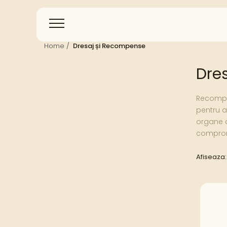
Home /
Dresaj și Recompense
Dre
Recompen
pentru a
organe de
compromi
Afiseaza: