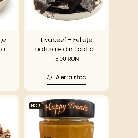
țe
Livabeef – Feliuțe
tă
naturale din ficat de
at
vită deshidratat
15,00 RON
Alerta stoc
NOU