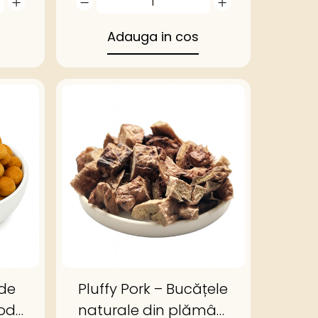
Adauga in cos
 de
Pluffy Pork – Bucățele
od,
naturale din plămâni