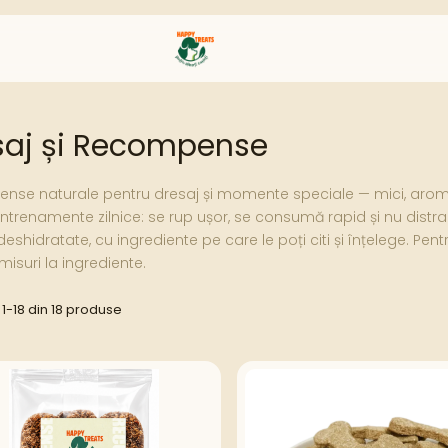
saj și Recompense
se naturale pentru dresaj și momente speciale — mici, aromate,
ntrenamente zilnice: se rup ușor, se consumă rapid și nu distrag
shidratate, cu ingrediente pe care le poți citi și înțelege. Pentr
suri la ingrediente.
1-
18
din
18
produse