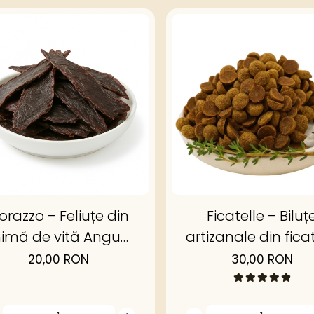
orazzo – Feliuțe din
Ficatelle – Biluț
nimă de vită Angus
artizanale din fica
deshidratată
vită Angus
20,00 RON
30,00 RON