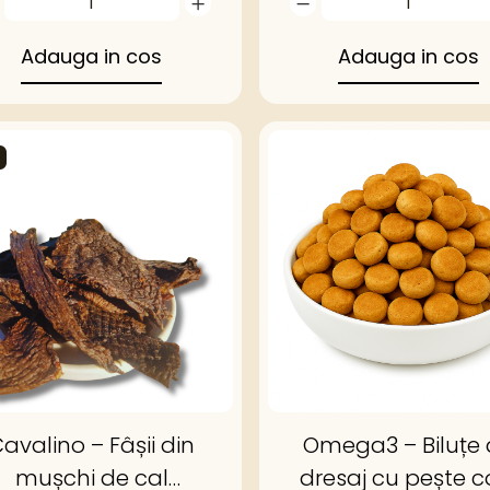
Adauga in cos
Adauga in cos
avalino – Fâșii din
Omega3 – Biluțe
mușchi de cal
dresaj cu pește c