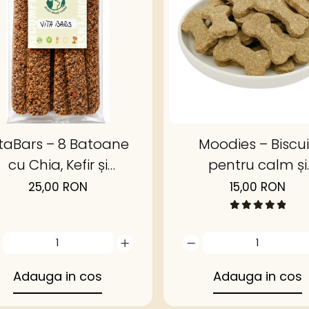
itaBars – 8 Batoane
Moodies – Biscui
cu Chia, Kefir și
pentru calm și
Organe de Vită
echilibru emoțio
25,00 RON
15,00 RON
shidratate | Happy
Treats
Adauga in cos
Adauga in cos