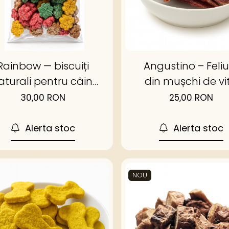
Rainbow — biscuiți
Angustino – Feliu
aturali pentru câini
din mușchi de vi
cu superalimente
Angus deshidrat
30,00 RON
25,00 RON
Alerta stoc
Alerta stoc
NOU