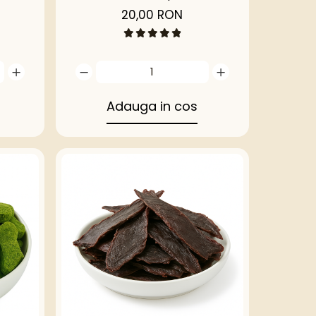
z
de porc deshidratat
20,00 RON
Adauga in cos