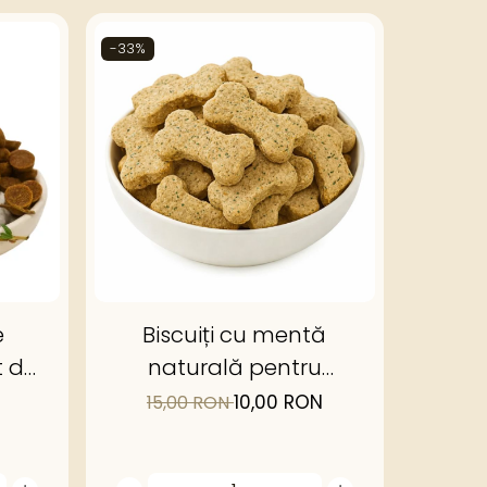
-33%
e
Biscuiți cu mentă
t de
naturală pentru
respirație proaspătă |
10,00 RON
15,00 RON
Happy Treats