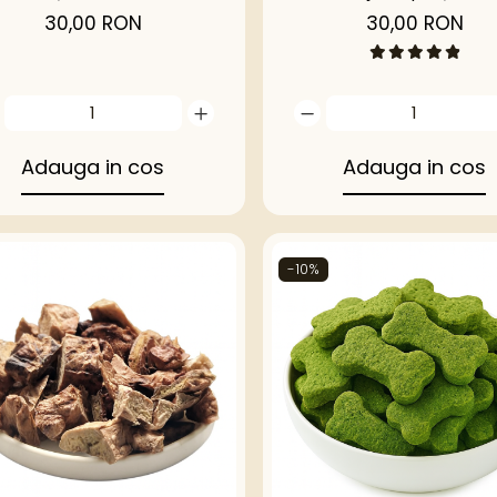
eshidratat | Happy
dovleac și ova
30,00 RON
30,00 RON
Treats
Adauga in cos
Adauga in cos
-10%