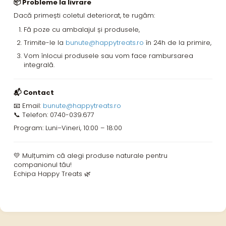
📦 Probleme la livrare
Dacă primești coletul deteriorat, te rugăm:
Fă poze cu ambalajul și produsele,
Trimite-le la
bunute@happytreats.ro
în 24h de la primire,
Vom înlocui produsele sau vom face rambursarea
integrală.
📬 Contact
📧 Email:
bunute@happytreats.ro
📞 Telefon: 0740-039.677
Program: Luni–Vineri, 10:00 – 18:00
💛 Mulțumim că alegi produse naturale pentru
companionul tău!
Echipa Happy Treats 🌿