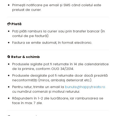
Primești notificare pe email și SMS când coletul este
preluat de curier.
💳 Plată
Poți plăti ramburs la curier sau prin transfer bancar (în
contul de pe factură).
Factura se emite automat, în format electronic.
🔄 Retur & schimb
Produsele sigilate pot fi returnate în 14 zile calendaristice
de la primire, conform OUG 34/2014.
Produsele desigilate pot fi returnate doar dacă prezintă
neconformități (miros, ambalaj deteriorat etc.).
Pentru retur, trimite un email la
bunute@happytreats.ro
cu numărul comenzii și motivul returului.
Răspundem în 1–2 zile lucrătoare, iar rambursarea se
face în max. 7 zile.